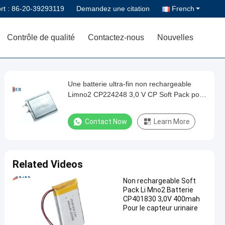
rt :
86-20-39293119
Demandez une citation
French
Contrôle de qualité
Contactez-nous
Nouvelles
Une batterie ultra-fin non rechargeable
Limno2 CP224248 3,0 V CP Soft Pack pour
carte à puce
Contact Now
Learn More
Related Videos
Non rechargeable Soft
Pack Li Mno2 Batterie
CP401830 3,0V 400mah
Pour le capteur urinaire