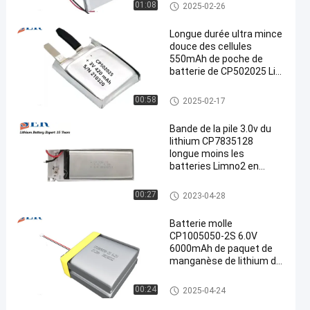
Batterie ultra mince
01:08
2025-02-26
Longue durée ultra mince
douce des cellules
550mAh de poche de
batterie de CP502025 Li-
MnO2 pour le
cheminement animal
Batterie ultra mince
00:58
2025-02-17
Bande de la pile 3.0v du
lithium CP7835128
longue moins les
batteries Limno2 en
bambou ultra minces
communes
Batterie ultra mince
00:27
2023-04-28
Batterie molle
CP1005050-2S 6.0V
6000mAh de paquet de
manganèse de lithium de
CP505050-2S LiMnO2
Batterie ultra mince
00:24
2025-04-24