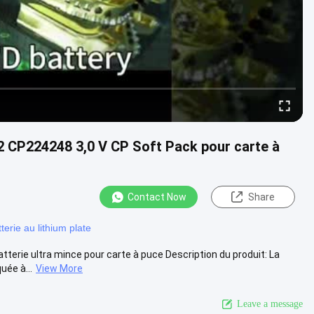
o2 CP224248 3,0 V CP Soft Pack pour carte à
Contact Now
Share
terie au lithium plate
terie ultra mince pour carte à puce Description du produit: La
uée à...
View More
Leave a message