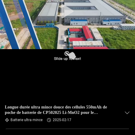
CONTRÔLE
DE
QUALITÉ
CONTACTEZ-
NOUS
NOUVELLES
DEMANDEZ
UNE
Longue durée ultra mince douce des cellules 550mAh de
poche de batterie de CP502025 Li-MnO2 pour le
CITATION
cheminement animal
Batterie ultra mince
2025-02-17