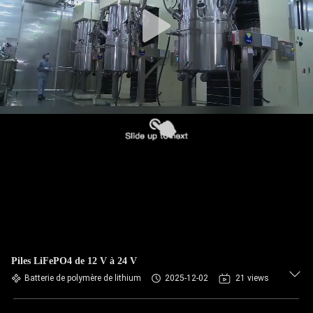
CONTRÔLE
DE
QUALITÉ
CONTACTEZ-
NOUS
NOUVELLES
DEMANDEZ
UNE
Piles LiFePO4 de 12 V à 24 V
CITATION
Batterie de polymère de lithium
2025-12-02
21 views