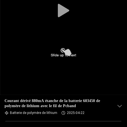
CONTRÔLE
DE
QUALITÉ
CONTACTEZ-
NOUS
NOUVELLES
DEMANDEZ
UNE
Courant dérivé 880mA étanche de la batterie 603450 de
polymère de lithium avec le fil de Pcband
CITATION
Batterie de polymère de lithium
2025-04-22