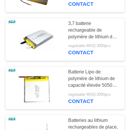
solaire
CONTACT
CONTRÔLE
DE
3,7 batterie
65
QUALITÉ
rechargeable de
Batterie de
polymère de lithium de
V 1500mAh 604060
polymère de lithium
negotiable MOQ:3000pcs
CONTACTEZ-
pour l'ordinateur
CONTACT
portable
NOUS
Batterie Lipo de
NOUVELLES
polymère de lithium de
capacité élevée 505050
6
3.7V rechargeables
DEMANDEZ
negotiable MOQ:3000pcs
batterie au lithium
avec le conseil de
CONTACT
UNE
protection
9v
CITATION
Batteries au lithium
rechargeables de place,