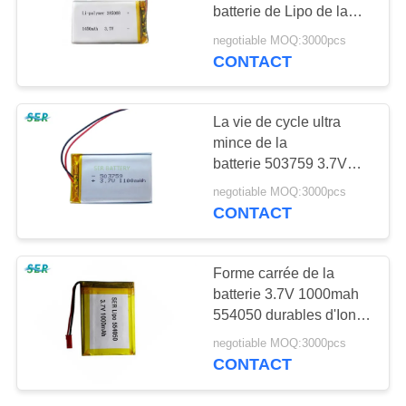
PLAN
batterie de Lipo de la
DU
capacité 385068
negotiable MOQ:3000pcs
élevée pour la lumière
CONTACT
12
SITE
batterie d'ion de
PRIVACY
La vie de cycle ultra
lithium
mince de la
POLICY
batterie 503759 3.7V
1300mAh de polymère
negotiable MOQ:3000pcs
de lithium 500 pour le
CONTACT
traqueur de GPS
12
Forme carrée de la
Batterie au lithium
batterie 3.7V 1000mah
554050 durables d'Ion
LifePO4
Battery And Lithium
negotiable MOQ:3000pcs
Polymer de lithium
CONTACT