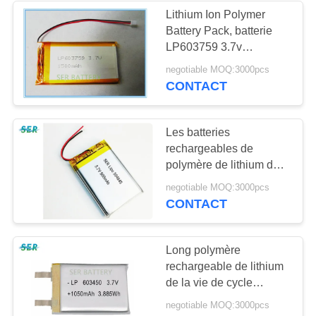
Lithium Ion Polymer
Battery Pack, batterie
9
LP603759 3.7v
Paquet électrique
1500mah de tablette de
negotiable MOQ:3000pcs
polymère de 063759
CONTACT
de batterie de vélo
Lipo
Les batteries
rechargeables de
polymère de lithium de
Lipo aa emballent la
9
negotiable MOQ:3000pcs
densité de la haute
CONTACT
Batterie de voiture
énergie 1000mAh
504545
de RC
Long polymère
rechargeable de lithium
de la vie de cycle
603450 3.7V 3300mah
negotiable MOQ:3000pcs
avec la carte PCB/fil