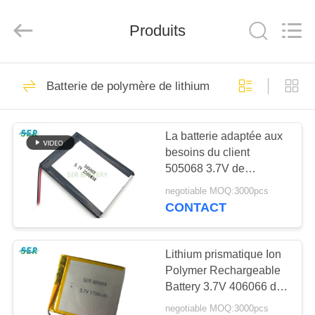
2026
Guangzhou
Serui
Battery
Produits
Technology
Co,.Ltd.
All
Rights
MAISON
Reserved.
156
Batterie de polymère de lithium
Batterie de Li
PRODUITS
SOCL2
La batterie adaptée aux
besoins du client
AU
505068 3.7V de
SUJET
polymère de lithium de
negotiable MOQ:3000pcs
Lipo font un cycle
DE
CONTACT
longtemps la vie pour
14
NOUS
l'appareil photo
Batterie du lithium
numérique
Lithium prismatique Ion
Polymer Rechargeable
VISITE
MNO2
Battery 3.7V 406066 de
D'USINE
poche pour la lumière
negotiable MOQ:3000pcs