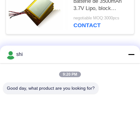
batterie de 3500mAh
3.7V Lipo, block
d'alimentation
negotiable MOQ:3000pcs
électrique de polymère
CONTACT
de lithium pour des
unités de collecte de
données
Catégories populaires
Tous
shi
Batterie du lithium
9:20 PM
Batterie de Li SOCL2
MNO2
Good day, what product are you looking for?
Batterie de polymère
batterie au lithium 9v
de lithium
batterie d'ion de
Batterie au lithium
lithium
LifePO4