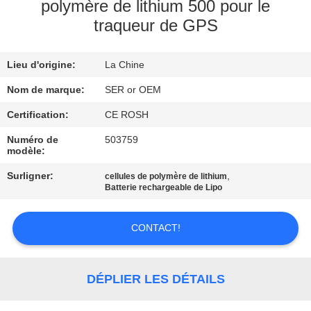
polymère de lithium 500 pour le
traqueur de GPS
CONTRÔLE
DE
Lieu d'origine:
La Chine
QUALITÉ
Nom de marque:
SER or OEM
CONTACTEZ-
Certification:
CE ROSH
NOUS
Numéro de
503759
modèle:
Surligner:
,
cellules de polymère de lithium
NOUVELLES
Batterie rechargeable de Lipo
DEMANDEZ
CONTACT!
UNE
CITATION
DÉPLIER LES DÉTAILS