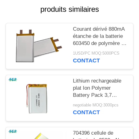
PLAN
produits similaires
DU
SITE
Courant dérivé 880mA
étanche de la batterie
PRIVACY
603450 de polymère de
lithium avec le fil de
POLICY
1USD/PC MOQ:5000PCS
Pcband
CONTACT
Lithium rechargeable
plat Ion Polymer
Battery Pack 3,7
V 4000mAh pour
negotiable MOQ:3000pcs
Equipmen médical
CONTACT
704396 cellule de