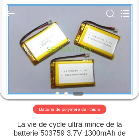
2026
Guangzhou
Serui
Battery
Technology
Co,.Ltd.
All
Rights
MAISON
Reserved.
PRODUITS
AU
SUJET
DE
NOUS
Batterie de polymère de lithium
VISITE
La vie de cycle ultra mince de la
D'USINE
batterie 503759 3.7V 1300mAh de