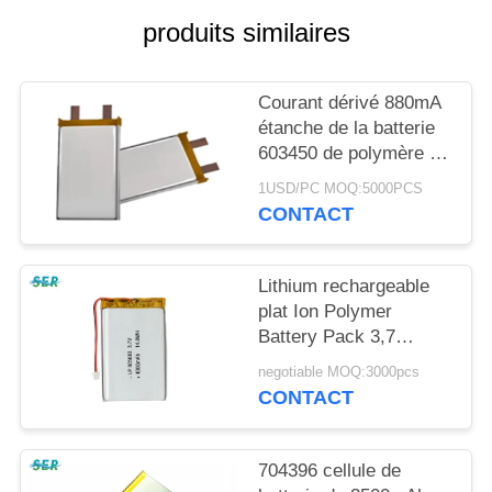
PLAN
produits similaires
DU
SITE
Courant dérivé 880mA
étanche de la batterie
PRIVACY
603450 de polymère de
lithium avec le fil de
POLICY
1USD/PC MOQ:5000PCS
Pcband
CONTACT
Lithium rechargeable
plat Ion Polymer
Battery Pack 3,7
V 4000mAh pour
negotiable MOQ:3000pcs
Equipmen médical
CONTACT
704396 cellule de