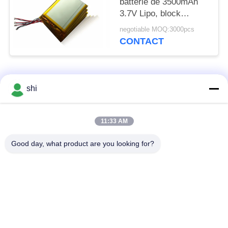
batterie de 3500mAh
3.7V Lipo, block
d'alimentation
negotiable MOQ:3000pcs
électrique de polymère
CONTACT
de lithium pour des
unités de collecte de
données
Catégories populaires
Tous
shi
Batterie du lithium
11:33 AM
Batterie de Li SOCL2
MNO2
Good day, what product are you looking for?
Batterie de polymère
batterie au lithium 9v
de lithium
batterie d'ion de
Batterie au lithium
lithium
LifePO4