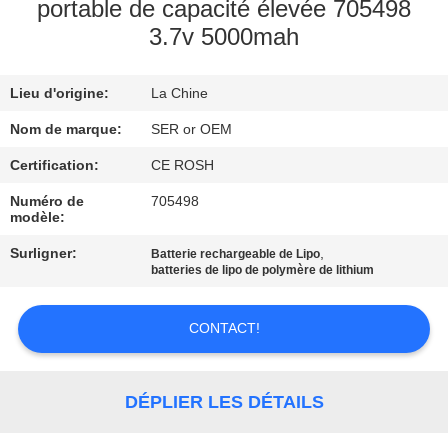
portable de capacité élevée 705498
3.7v 5000mah
CONTRÔLE
DE
Lieu d'origine:
La Chine
QUALITÉ
Nom de marque:
SER or OEM
CONTACTEZ-
Certification:
CE ROSH
NOUS
Numéro de
705498
modèle:
Surligner:
,
Batterie rechargeable de Lipo
NOUVELLES
batteries de lipo de polymère de lithium
DEMANDEZ
CONTACT!
UNE
CITATION
DÉPLIER LES DÉTAILS