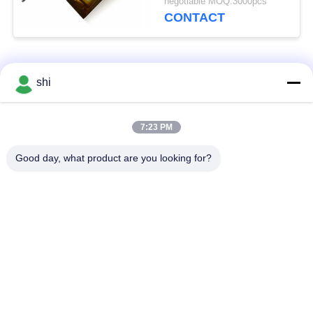
negotiable MOQ:3000pcs
électrique de polymère
CONTACT
de lithium pour des
unités de collecte de
données
Catégories populaires
Tous
shi
Batterie du lithium
7:23 PM
Batterie de Li SOCL2
MNO2
Good day, what product are you looking for?
Batterie de polymère
batterie au lithium 9v
de lithium
batterie d'ion de
Batterie au lithium
lithium
LifePO4
Paquet électrique de
Batterie de voiture de
batterie de vélo
RC