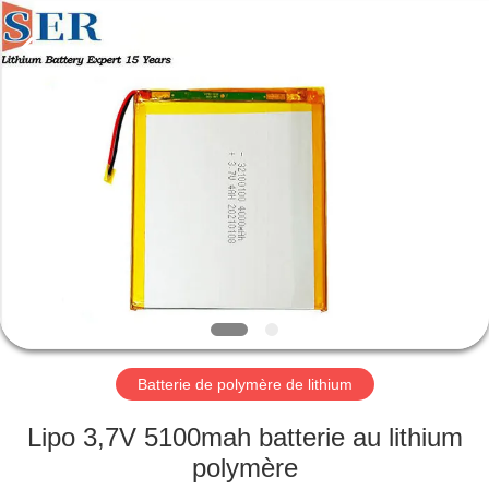
2026
Guangzhou
Serui
Battery
Technology
Co,.Ltd.
All
Rights
MAISON
Reserved.
PRODUITS
AU
SUJET
DE
NOUS
Batterie de polymère de lithium
VISITE
Lipo 3,7V 5100mah batterie au lithium
D'USINE
polymère