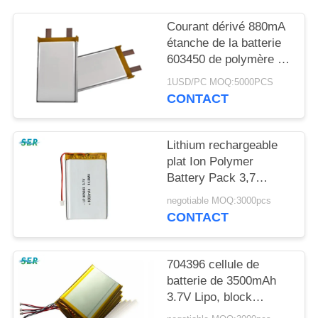
PLAN
DU
Courant dérivé 880mA
étanche de la batterie
SITE
603450 de polymère de
lithium avec le fil de
1USD/PC MOQ:5000PCS
Pcband
PRIVACY
CONTACT
POLICY
Lithium rechargeable
plat Ion Polymer
Battery Pack 3,7
V 4000mAh pour
negotiable MOQ:3000pcs
Equipmen médical
CONTACT
704396 cellule de
batterie de 3500mAh
3.7V Lipo, block
d'alimentation