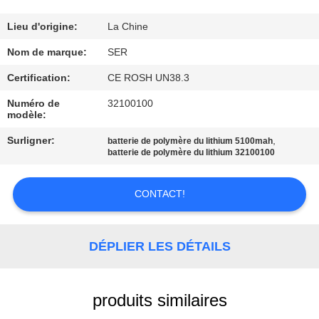
CONTRÔLE
Lieu d'origine:
La Chine
DE
Nom de marque:
SER
QUALITÉ
Certification:
CE ROSH UN38.3
Numéro de
32100100
modèle:
CONTACTEZ-
NOUS
Surligner:
,
batterie de polymère du lithium 5100mah
batterie de polymère du lithium 32100100
NOUVELLES
CONTACT!
DEMANDEZ
DÉPLIER LES DÉTAILS
UNE
CITATION
produits similaires