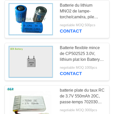
Batterie du lithium
MNO2 de lampe-
9
torche/caméra, pile
Paquet électrique
CR15270/CR2 3.0V de
negotiable MOQ:500pcs
lithium
CONTACT
de batterie de vélo
Batterie flexible mince
de CP502525 3.0V,
lithium plat Ion Battery
Pack For RFID/jouet
9
negotiable MOQ:1000pcs
électronique
CONTACT
Batterie de voiture
de RC
batterie plate du taux RC
de 3.7V 550mAh 20C,
passe-temps 702030
micro de la
negotiable MOQ:3000pcs
batterie 752540 de