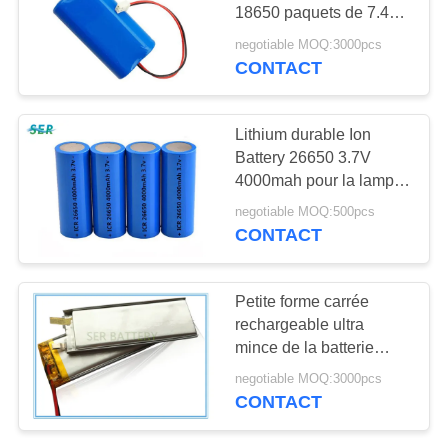
PLAN
18650 paquets de 7.4V
DU
2200mah pour le passe-
negotiable MOQ:3000pcs
temps/hélicoptère de RC
CONTACT
12
SITE
batterie d'ion de
PRIVACY
Lithium durable Ion
lithium
Battery 26650 3.7V
POLICY
4000mah pour la lampe-
torche/torche électrique
negotiable MOQ:500pcs
CONTACT
12
Petite forme carrée
Batterie au lithium
rechargeable ultra
mince de la batterie
LifePO4
583040 3.7V 700mAh
negotiable MOQ:3000pcs
de polymère de lithium
CONTACT