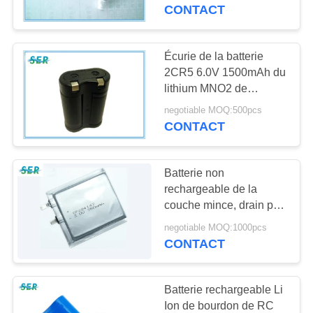
3.7V Li - PO 503448
CONTACT
CONTRÔLE
DE
Écurie de la batterie
65
QUALITÉ
2CR5 6.0V 1500mAh du
Batterie de
lithium MNO2 de
capacité élevée
polymère de lithium
negotiable MOQ:500pcs
CONTACTEZ-
fonctionnant pour la
CONTACT
caméra
NOUS
Batterie non
NOUVELLES
rechargeable de la
couche mince, drain plat
6
de batterie au lithium de
DEMANDEZ
negotiable MOQ:1000pcs
batterie au lithium
3.0V CP224248 haut
CONTACT
UNE
pour Smart Card
9v
CITATION
Batterie rechargeable Li
Ion de bourdon de RC