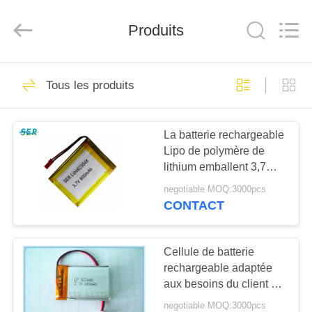
2026
Guangzhou
Serui
Battery
Produits
Technology
Co,.Ltd.
All
Rights
MAISON
Reserved.
156
Tous les produits
Batterie de Li
PRODUITS
SOCL2
La batterie rechargeable
Lipo de polymère de
AU
lithium emballent 3,7
SUJET
volts 623048 pour le
negotiable MOQ:3000pcs
MP3/GPS
DE
CONTACT
14
NOUS
Batterie du lithium
Cellule de batterie
rechargeable adaptée
VISITE
MNO2
aux besoins du client de
D'USINE
polymère GPS 053448
negotiable MOQ:3000pcs