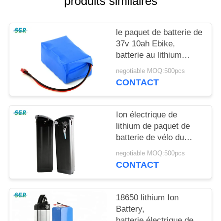
produits similaires
PLAN
DU
le paquet de batterie de
SITE
37v 10ah Ebike,
batterie au lithium
PRIVACY
électrique de
negotiable MOQ:500pcs
bicyclette imperméabilisent
POLICY
CONTACT
dur Shell
Ion électrique de
lithium de paquet de
batterie de vélo du
cycle 18650 profonds
negotiable MOQ:500pcs
24V 15Ah pour le vélo
CONTACT
du fauteuil roulant E
18650 lithium Ion
Battery,
batterie électrique de