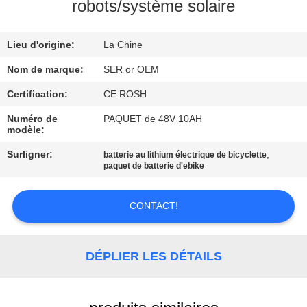
robots/système solaire
CONTRÔLE
Lieu d'origine:
La Chine
DE
QUALITÉ
Nom de marque:
SER or OEM
Certification:
CE ROSH
CONTACTEZ-
Numéro de
PAQUET de 48V 10AH
modèle:
NOUS
Surligner:
,
batterie au lithium électrique de bicyclette
paquet de batterie d'ebike
NOUVELLES
CONTACT!
DEMANDEZ
UNE
DÉPLIER LES DÉTAILS
CITATION