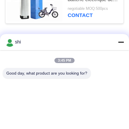
48v 10ah de
negotiable MOQ:500pcs
bicyclette rechargeable
CONTACT
avec BMS
Catégories populaires
Tous
shi
Batterie du lithium
3:45 PM
Batterie de Li SOCL2
MNO2
Good day, what product are you looking for?
Batterie de polymère
batterie au lithium 9v
de lithium
batterie d'ion de
Batterie au lithium
lithium
LifePO4