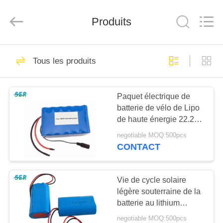
2026
Guangzhou
Serui
Battery
Produits
Technology
Co,.Ltd.
All
Rights
MAISON
Reserved.
156
Tous les produits
Batterie de Li
PRODUITS
SOCL2
Paquet électrique de
batterie de vélo de Lipo
AU
de haute énergie 22.2V
SUJET
24Ah pour les véhicules
negotiable MOQ:500pcs
militaires de bicyclette
DE
CONTACT
14
NOUS
Batterie du lithium
Vie de cycle solaire
légère souterraine de la
VISITE
MNO2
batterie au lithium
D'USINE
LiFePO4 la longue
negotiable MOQ:500pcs