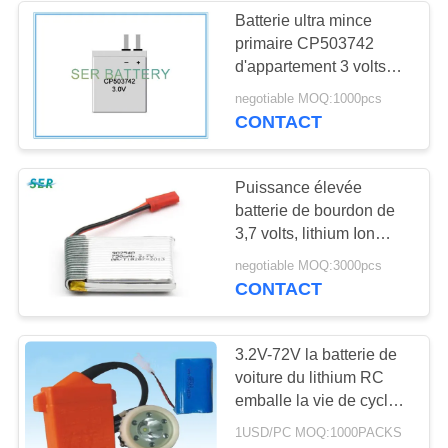
Batterie ultra mince
primaire CP503742
9
d'appartement 3 volts
Paquet électrique
pour le dispositif
negotiable MOQ:1000pcs
électrique portable
CONTACT
de batterie de vélo
Puissance élevée
batterie de bourdon de
3,7 volts, lithium Ion
Battery de 902540
9
negotiable MOQ:3000pcs
bourdons avec le PCM
CONTACT
Batterie de voiture
de carte PCB
de RC
3.2V-72V la batterie de
voiture du lithium RC
emballe la vie de cycle
2300mAh 1500 pour les
1USD/PC MOQ:1000PACKS
outils électriques