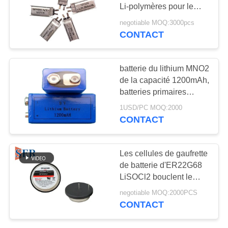
PLAN
Li-polymères pour le
DU
mobile de Mp3 GPS
negotiable MOQ:3000pcs
PSP électronique
CONTACT
12
SITE
batterie d'ion de
PRIVACY
batterie du lithium MNO2
lithium
de la capacité 1200mAh,
POLICY
batteries primaires
CR9V de manganèse de
1USD/PC MOQ:2000
Li MnO2 aa
CONTACT
12
Les cellules de gaufrette
Batterie au lithium
de batterie d'ER22G68
LiSOCl2 bouclent le
LifePO4
type 3.6V non
negotiable MOQ:2000PCS
rechargeable
CONTACT