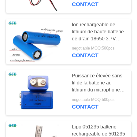
18650 3.2v 3000mah
CONTACT
CONTRÔLE
DE
Ion rechargeable de
65
QUALITÉ
lithium de haute batterie
Batterie de
de drain 18650 3.7V
2600mah pour des
polymère de lithium
negotiable MOQ:500pcs
CONTACTEZ-
lampes/lanternes
CONTACT
NOUS
Puissance élevée sans
NOUVELLES
fil de la batterie au
lithium du microphone
6
9V CR9V 800mAh
DEMANDEZ
negotiable MOQ:500pcs
batterie au lithium
aucune cellule de
CONTACT
UNE
passivation
9v
CITATION
Lipo 051235 batterie
rechargeable de 501235