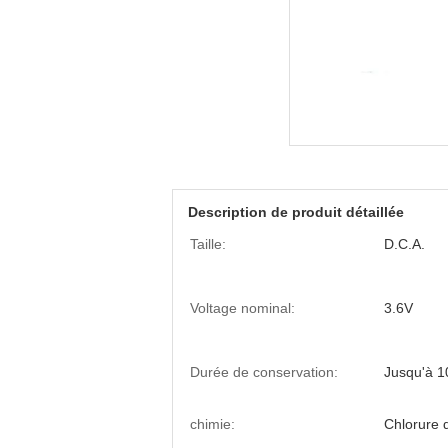
Description de produit détaillée
Taille:
D.C.A.
Voltage nominal:
3.6V
Durée de conservation:
Jusqu'à 1
chimie:
Chlorure d