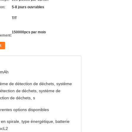
son:
5-8 jours ouvrables
T/T
150000pcs par mois
nement:
t
 mAh
ème de détection de déchets, système
étection de déchets, système de
ction de déchets, s
érentes options disponibles
 en spirale, type énergétique, batterie
ocL2