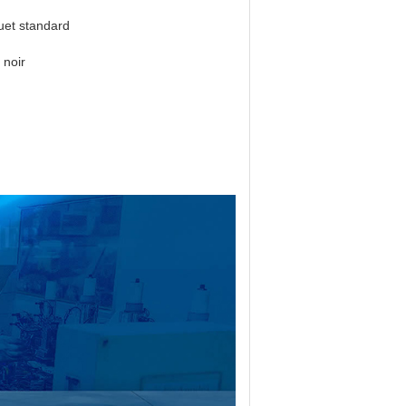
et standard
noir
lier
aire à haute température,ER10450S