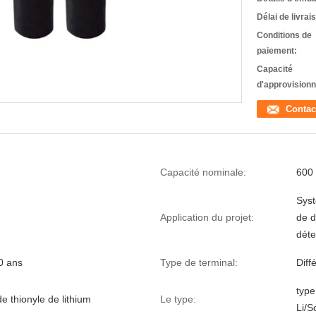
Délai de livrai
Conditions de
paiement:
Capacité
d'approvision
Contac
Capacité nominale:
600
Syst
Application du projet:
de d
déte
0 ans
Type de terminal:
Diff
type
e thionyle de lithium
Le type:
Li/S