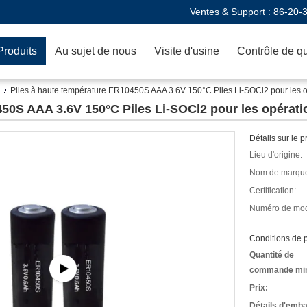
Ventes & Support :
86-20-
Produits
Au sujet de nous
Visite d'usine
Contrôle de qu
Piles à haute température ER10450S AAA 3.6V 150°C Piles Li-SOCl2 pour les op
50S AAA 3.6V 150°C Piles Li-SOCl2 pour les opératio
Détails sur le p
Lieu d'origine:
Nom de marqu
Certification:
Numéro de mod
Conditions de p
Quantité de
commande mi
Prix:
Détails d'emba