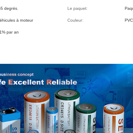
65 degrés.
Le paquet:
Paqu
véhicules à moteur
Couleur:
PVC 
1% par an
3.6V 150°C Piles Li-SOCl2 pour les opérations MWD et le forage pétro
batterie LiSOCL2,batterie LiSOCL2 à haute température,batterie prim
erie à haute température pour MWD