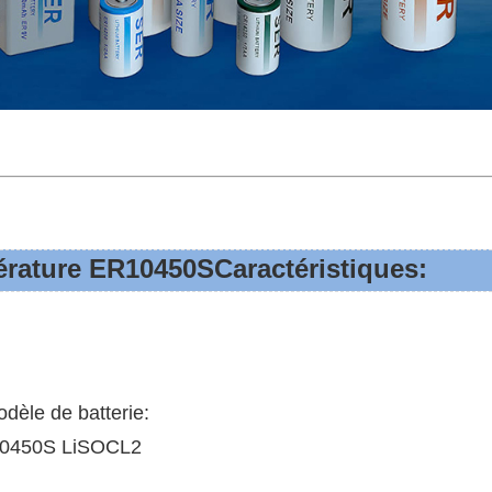
pérature ER10450S
Caractéristiques:
èle de batterie:
R10450S LiSOCL2