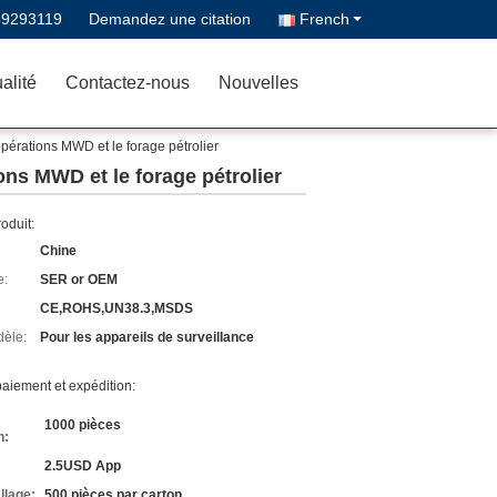
39293119
Demandez une citation
French
alité
Contactez-nous
Nouvelles
érations MWD et le forage pétrolier
ns MWD et le forage pétrolier
roduit:
Chine
e:
SER or OEM
CE,ROHS,UN38.3,MSDS
èle:
Pour les appareils de surveillance
aiement et expédition:
1000 pièces
n:
2.5USD App
llage:
500 pièces par carton