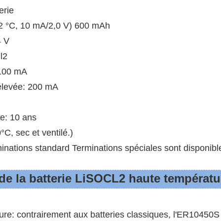
erie
± 2 °C, 10 mA/2,0 V) 600 mAh
4 V
l2
 100 mA
 élevée: 200 mA
ie: 10 ans
°C, sec et ventilé.)
minations standard Terminations spéciales sont disponib
e la batterie LiSOCL2 haute températu
re: contrairement aux batteries classiques, l'ER10450S 