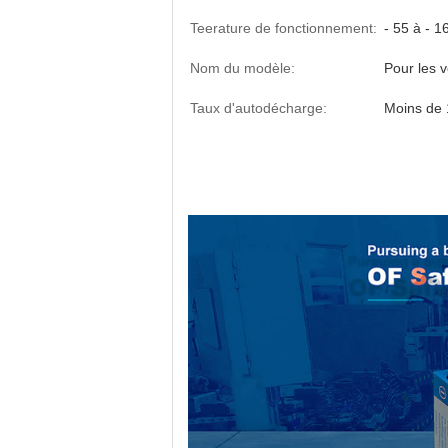
Teerature de fonctionnement:
- 55 à - 1
Nom du modèle:
Pour les 
Taux d'autodécharge:
Moins de 
Piles à haute température ER10450S AAA 
ER10450S,batterie à haute température,
150°C,batterie de forage pétrolier,batt