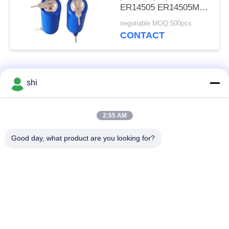
ER14505 ER14505M
With Pin Tab JST
negotiable MOQ:500pcs
Molex de batterie du
CONTACT
lithium aa Li SOCL2
Catégories populaires
Tous
shi
Batterie du lithium
2:55 AM
Batterie de Li SOCL2
MNO2
Good day, what product are you looking for?
Batterie de polymère
batterie au lithium 9v
de lithium
batterie d'ion de
Batterie au lithium
lithium
LifePO4