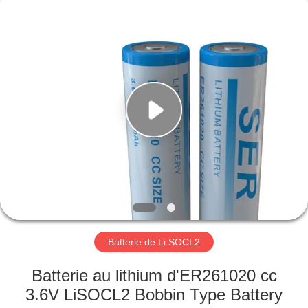
2026
Guangzhou
Serui
Battery
Technology
Co,.Ltd.
All
Rights
MAISON
Reserved.
PRODUITS
AU
SUJET
DE
NOUS
Batterie de Li SOCL2
VISITE
Batterie au lithium d'ER261020 cc
D'USINE
3.6V LiSOCL2 Bobbin Type Battery