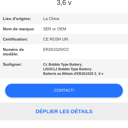
3,6 v
CONTRÔLE
Lieu d'origine:
La Chine
DE
QUALITÉ
Nom de marque:
SER or OEM
Certification:
CE ROSH UN
CONTACTEZ-
Numéro de
ER261020/CC
modèle:
NOUS
Surligner:
,
Cc Bobbin Type Battery
,
LiSOCL2 Bobbin Type Battery
,
NOUVELLES
Batterie au lithium d'ER261020 3
6 v
CONTACT!
DEMANDEZ
UNE
CITATION
DÉPLIER LES DÉTAILS