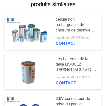
PLAN
produits similaires
DU
SITE
cellule non
rechargeable de
chlorure de thionyle de
PRIVACY
lithium de batterie de
negotiable MOQ:500pcs
POLICY
3.6Volt Li SOCL2 pour
CONTACT
le mètre intelligent
Les batteries de la
taille LiSOCL2
d'ER34615M 3.6V D se
développent en
negotiable MOQ:100PCS
spirales haute batterie
CONTACT
de chlorure de thionyle
de lithium de drain
3.6V connecteur de
prise du paquet