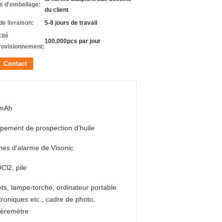
ls d'emballage:
du client
de livraison:
5-8 jours de travail
ité
100,000pcs par jour
rovisionnement:
Contact
mAh
pement de prospection d'huile
nes d'alarme de Visonic
Cl2, pile
ts, lampe-torche, ordinateur portable
troniques etc., cadre de photo,
èremètre