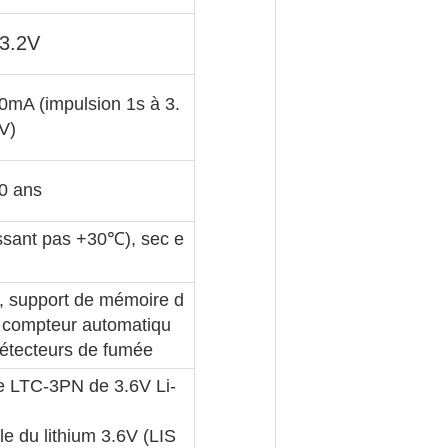
3.2V
0mA (impulsion 1s à 3.
V)
0 ans
ssant pas +30℃), sec e
s, support de mémoire d
e compteur automatiqu
détecteurs de fumée
ue LTC-3PN de 3.6V Li-
le du lithium 3.6V (LIS