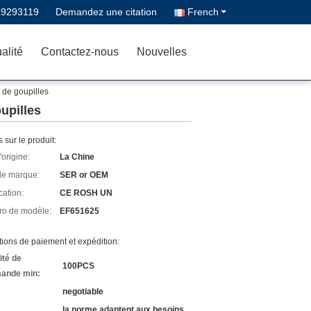
39293119
Demandez une citation
French
alité
Contactez-nous
Nouvelles
 de goupilles
upilles
s sur le produit:
'origine:
La Chine
e marque:
SER or OEM
cation:
CE ROSH UN
o de modèle:
EF651625
ions de paiement et expédition:
ité de
100PCS
ande min:
negotiable
la norme adaptent aux besoins