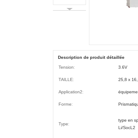
Description de produit détaillée
Tension:
3.6V
TAILLE:
25,8 x 16,
Application2:
équipement
Forme:
Prismatiq
type en sp
Type:
Li/SocL2