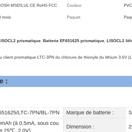
ROSH MSDS,UL CE RoHS FCC
Couleur:
PVC 
8 mois
Paquet:
Paqu
 LISOCL2 prismatique
,
Batterie EF651625 prismatique
,
LISOCL2 lith
u client prismatique LTC-3PN du chlorure de thionyle du lithium 3.6V 
e :
651625/LTC-7PN/BL-7PN
Marque de batterie :
S
mAh (à 0.5mA, sous cou
Dimension :
2
e 25℃, 2.0V)