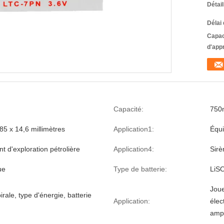
Détai
Délai 
Capac
d'app
Capacité:
750
85 x 14,6 millimètres
Application1:
Équi
 d'exploration pétrolière
Application4:
Sirè
ue
Type de batterie:
LiSO
Joue
irale, type d'énergie, batterie
Application:
élec
amp