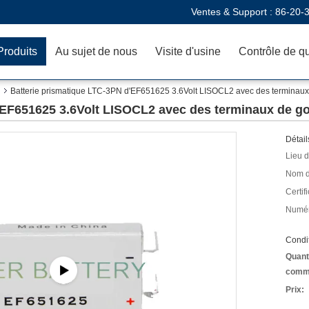
Ventes & Support :
86-20-
Produits
Au sujet de nous
Visite d'usine
Contrôle de qu
Batterie prismatique LTC-3PN d'EF651625 3.6Volt LISOCL2 avec des terminaux
'EF651625 3.6Volt LISOCL2 avec des terminaux de go
Détail
Lieu d
Nom d
Certifi
Numér
Condit
Quant
comm
Prix: