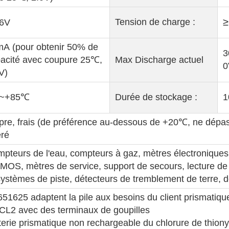
≥
Tension de charge :
.6V
mA
(pour obtenir 50% de
3
acité avec coupure 25℃,
Max Discharge actuel
0
V)
5~+85℃
Durée de stockage :
1
pre, frais (de préférence au-dessous de +20℃, ne dépa
éré
pteurs de l'eau, compteurs à gaz, mètres électronique
MOS, mètres de service, support de secours, lecture d
systèmes de piste, détecteurs de tremblement de terre, 
51625 adaptent la pile aux besoins du client prismatiq
L2 avec des terminaux de goupilles
terie prismatique non rechargeable du chlorure de thiony