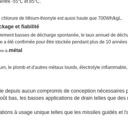
entre -55°C et 85°C.
e chlorure de lithium-thionyle est aussi haute que 700Wh/kgL.
kage et fiabilité
ièrement basses de décharge spontanée, le taux annuel de déch
ie
a été confirmée pour être stockée pendant plus de 10 années
métal
re-à-
um, le plomb et d'autres métaux lourds, électrolyte inflammabl
gie depuis aucun compromis de conception nécessaires p
coût bas, les basses applications de drain telles que de
ions à usage unique telles que les missiles guidés et l'art