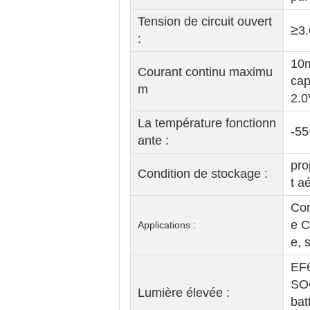
Tension de circuit ouvert
≥
3
:
10
Courant continu maximu
cap
m
2.0
La température fonctionn
-5
ante :
pro
Condition de stockage :
t a
Com
e C
Applications :
e, 
EF6
SOC
Lumière élevée :
bat