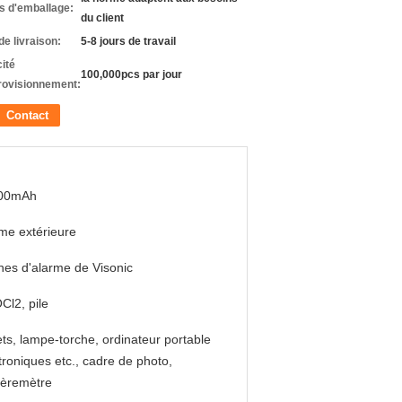
ls d'emballage:
du client
de livraison:
5-8 jours de travail
ité
100,000pcs par jour
rovisionnement:
Contact
00mAh
me extérieure
nes d'alarme de Visonic
Cl2, pile
ts, lampe-torche, ordinateur portable
troniques etc., cadre de photo,
èremètre