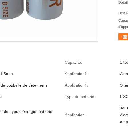
Détai
Délai 
Capac
d'app
Capacité:
145
61.5mm
Application1:
Alar
 de poubelle de vêtements
Application4:
Sirè
al
Type de batterie:
LiSO
Joue
irale, type d'énergie, batterie
Application:
élec
amp