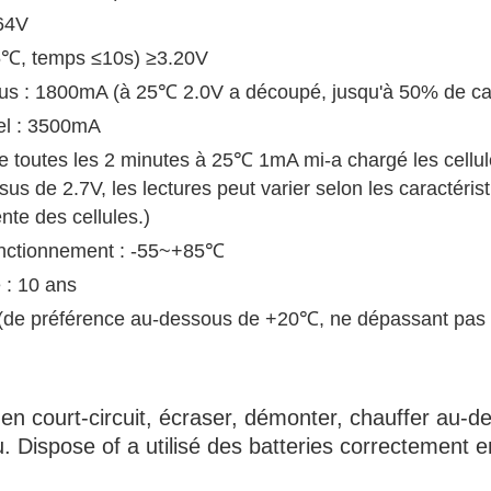
.64V
±5℃, temps ≤10s) ≥3.20V
inus : 1800mA (à 25℃ 2.0V a découpé, jusqu'à 50% de ca
uel : 3500mA
e toutes les 2 minutes à 25℃ 1mA mi-a chargé les cellul
s de 2.7V, les lectures peut varier selon les caractérist
nte des cellules.)
nctionnement : -55~+85℃
 : 10 ans
is (de préférence au-dessous de +20℃, ne dépassant pas
en court-circuit, écraser, démonter, chauffer au-d
. Dispose of a utilisé des batteries correctement e