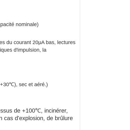
pacité nominale)
es du courant 20μA bas, lectures
iques d'impulsion, la
 +30℃), sec et aéré.
)
essus de +100℃, incinérer,
n cas d'explosion, de brûlure