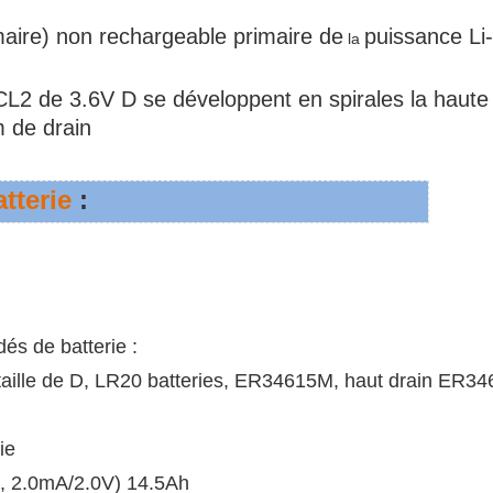
imaire) non rechargeable
primaire
de
puissance L
la
iSOCL2 de 3.6V D se développent en spirales la hau
m de drain
atterie
:
s de batterie :
e taille de D, LR20 batteries, ER34615M, haut drain ER3
ie
℃, 2.0mA/2.0V) 14.5Ah