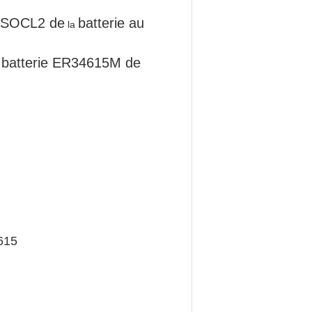
i-SOCL2 de
batterie au
la
te batterie ER34615M de
4615