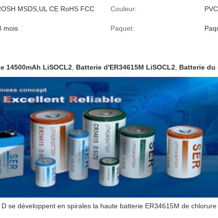
ROSH MSDS,UL CE RoHS FCC
Couleur:
PVC 
8 mois
Paquet:
Paqu
 de 14500mAh LiSOCL2
,
Batterie d'ER34615M LiSOCL2
,
Batterie du
V D se développent en spirales la haute batterie ER34615M de chlorure 