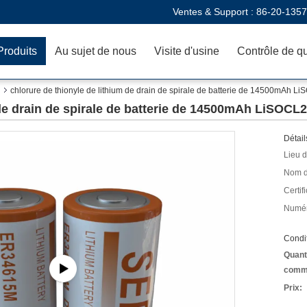
Ventes & Support :
86-20-135
Produits
Au sujet de nous
Visite d'usine
Contrôle de qu
chlorure de thionyle de lithium de drain de spirale de batterie de 14500mAh
 de drain de spirale de batterie de 14500mAh LiSOC
Détail
Lieu d
Nom d
Certifi
Numér
Condit
Quant
comm
Prix: