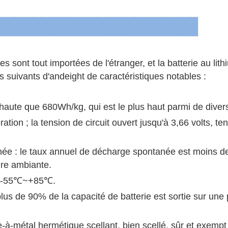
s sont tout importées de l'étranger, et la batterie au lit
s suivants d'andeight de caractéristiques notables :
 haute que 680Wh/kg, qui est le plus haut parmi de divers
ation ; la tension de circuit ouvert jusqu'à 3,66 volts, te
ée : le taux annuel de décharge spontanée est moins de
ure ambiante.
 : -55℃~+85℃.
 plus de 90% de la capacité de batterie est sortie sur un
-à-métal hermétique scellant, bien scellé, sûr et exempt d