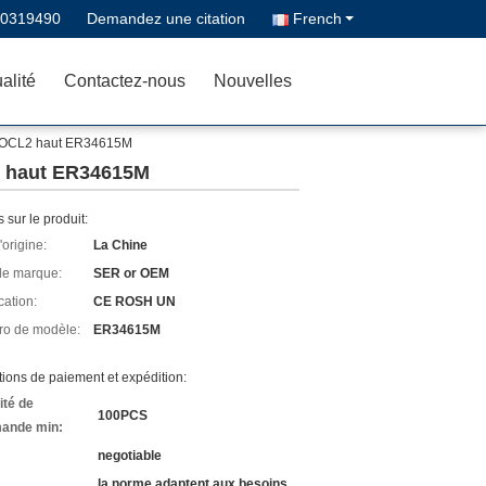
70319490
Demandez une citation
French
alité
Contactez-nous
Nouvelles
 LiSOCL2 haut ER34615M
L2 haut ER34615M
s sur le produit:
'origine:
La Chine
e marque:
SER or OEM
cation:
CE ROSH UN
o de modèle:
ER34615M
ions de paiement et expédition:
ité de
100PCS
ande min:
negotiable
la norme adaptent aux besoins