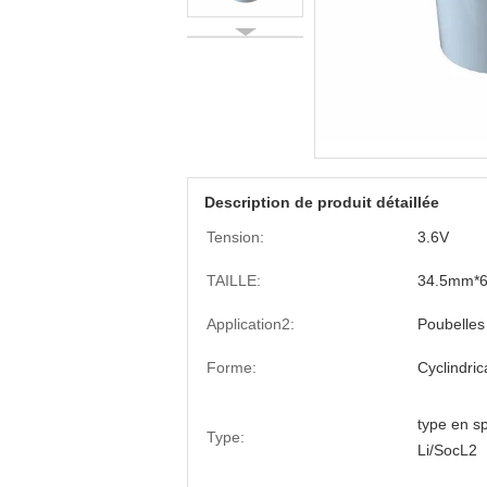
Description de produit détaillée
Tension:
3.6V
TAILLE:
34.5mm*
Application2:
Poubelles
Forme:
Cyclindric
type en sp
Type:
Li/SocL2