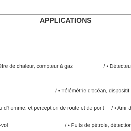
APPLICATIONS
eau, mètre de chaleur, compteur à gaz
/ • Détecte
ligent (etc.)
/ • Télémétrie d'océan, dispositi
rou d'homme, et perception de route et de pont /
• Amr 
mobile et anti-vol
/
• Puits de pétrole, détectio