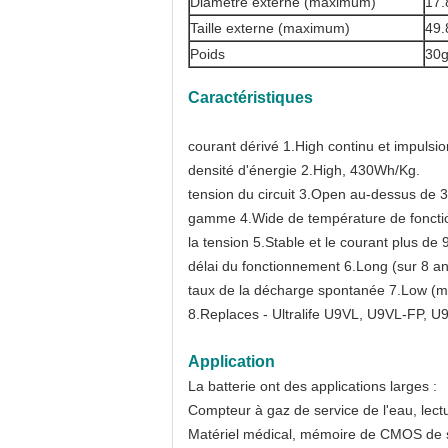
Diamètre externe (maximum)
17.
Taille externe (maximum)
49
Poids
30
Caractéristiques
courant dérivé 1.High continu et impulsio
densité d'énergie 2.High, 430Wh/Kg.
tension du circuit 3.Open au-dessus de 3.
gamme 4.Wide de température de foncti
la tension 5.Stable et le courant plus de
délai du fonctionnement 6.Long (sur 8 ans
taux de la décharge spontanée 7.Low (mo
8.Replaces - Ultralife U9VL, U9VL-FP, 
Application
La batterie ont des applications larges :
Compteur à gaz de service de l'eau, lec
Matériel médical,
mémoire de CMOS de 