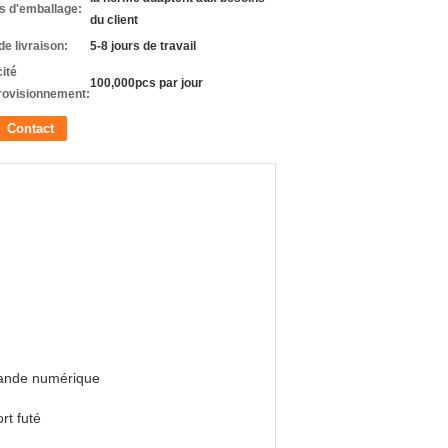
ls d'emballage:
du client
de livraison:
5-8 jours de travail
ité
100,000pcs par jour
rovisionnement:
Contact
ande numérique
rt futé