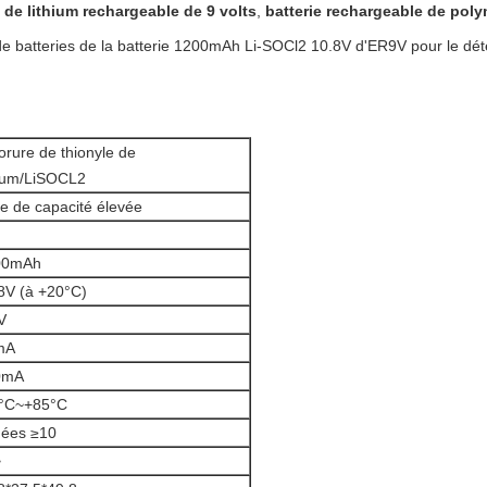
n de lithium rechargeable de 9 volts
,
batterie rechargeable de poly
e de batteries de la batterie 1200mAh Li-SOCl2 10.8V d'ER9V pour le dé
orure de thionyle de
hium/LiSOCL2
e de capacité élevée
00mAh
8V (à +20°C)
V
mA
0mA
5°C~+85°C
ées ≥10
>