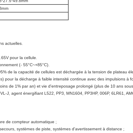
8*27.5*49.8mm
.8mm
g
ns actuelles.
65V pour la cellule.
onnement (- 55°C~+85°C).
 95% de la capacité de cellules est déchargée à la tension de plateau él
) pour la décharge à faible intensité continue avec des impulsions à for
ins de 1% par an) et vie d'entreposage prolongé (plus de 10 ans sou
U9VL-J, agent énergifiant L522, PP3, MN1604, PP3HP, 006P, 6LR61, A
ture de compteur automatique ;
secours
, systèmes de piste, systèmes d'avertissement à distance ;