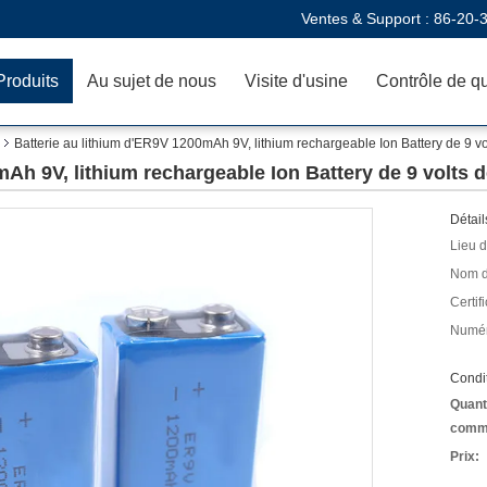
Ventes & Support :
86-20-
Produits
Au sujet de nous
Visite d'usine
Contrôle de qu
Batterie au lithium d'ER9V 1200mAh 9V, lithium rechargeable Ion Battery de 9 v
mAh 9V, lithium rechargeable Ion Battery de 9 volts 
Détail
Lieu d
Nom d
Certifi
Numér
Condit
Quant
comm
Prix: