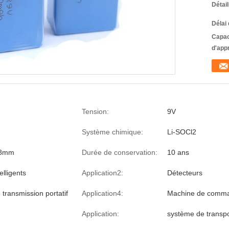
Détai
Délai 
Capac
d'app
Tension:
9V
Système chimique:
Li-SOCl2
.8mm
Durée de conservation:
10 ans
lligents
Application2:
Détecteurs
 transmission portatif
Application4:
Machine de comm
Application:
système de transpo