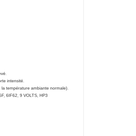
evé.
te intensité.
s la température ambiante normale).
M6F, 6IF62, 9 VOLTS, HP3