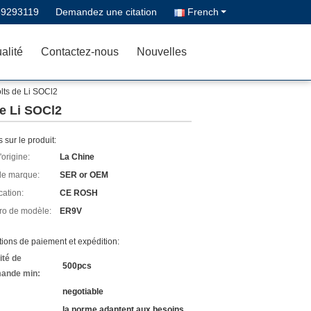
39293119
Demandez une citation
French
alité
Contactez-nous
Nouvelles
olts de Li SOCl2
de Li SOCl2
s sur le produit:
'origine:
La Chine
e marque:
SER or OEM
cation:
CE ROSH
o de modèle:
ER9V
ions de paiement et expédition:
ité de
500pcs
ande min:
negotiable
la norme adaptent aux besoins