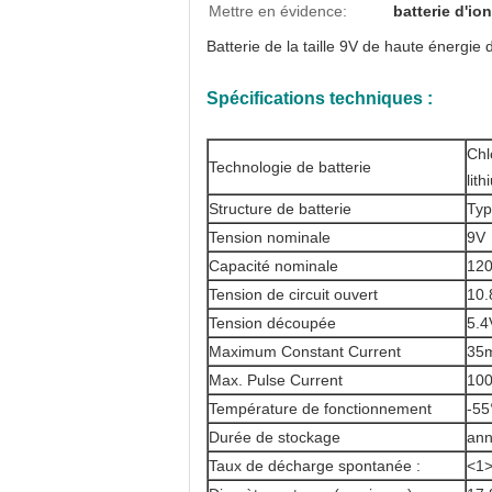
Mettre en évidence:
batterie d'io
Batterie de la taille 9V de haute énergi
Spécifications techniques :
Chl
Technologie de batterie
lit
Structure de batterie
Typ
Tension nominale
9V
Capacité nominale
12
Tension de circuit ouvert
10.
Tension découpée
5.4
Maximum Constant Current
35
Max. Pulse Current
10
Température de fonctionnement
-5
Durée de stockage
ann
Taux de décharge spontanée :
<1