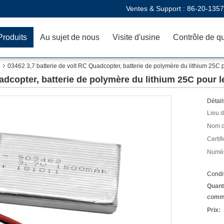
Ventes & Support :
86-20-135
Produits
Au sujet de nous
Visite d'usine
Contrôle de qu
03462 3,7 batterie de volt RC Quadcopter, batterie de polymère du lithium 25C
uadcopter, batterie de polymère du lithium 25C pour
Détail
Lieu d
Nom d
Certifi
Numér
Condit
Quant
comm
Prix: