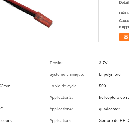
Détai
Délai 
Capac
d'app
Tension:
3.7V
Système chimique:
Li-polymère
62mm
La vie de cycle:
500
Application2:
hélicoptère de r
FO
Application4:
quadcopter
ecours
Application6:
Serrure de RFI