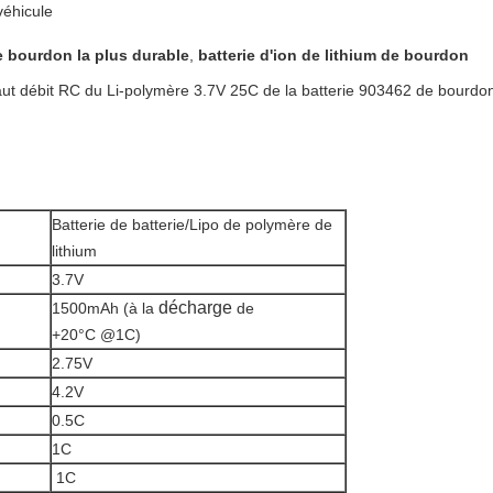
véhicule
de bourdon la plus durable
,
batterie d'ion de lithium de bourdon
haut débit RC du Li-polymère 3.7V 25C de la batterie 903462 de bourdo
Batterie de batterie/Lipo de polymère de
lithium
3.7V
décharge
1500mAh (à la
de
+20°C @1C)
2.75V
4.2V
0.5C
1C
1C