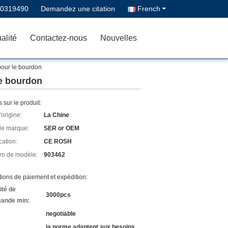
70319490
Demandez une citation
French
alité
Contactez-nous
Nouvelles
 pour le bourdon
 le bourdon
s sur le produit:
'origine:
La Chine
e marque:
SER or OEM
cation:
CE ROSH
o de modèle:
903462
ions de paiement et expédition:
ité de
3000pcs
ande min:
negotiable
la norme adaptent aux besoins