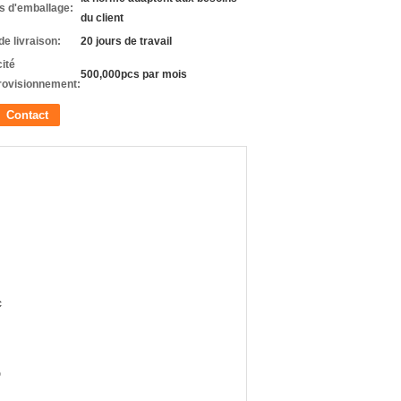
ls d'emballage:
du client
de livraison:
20 jours de travail
ité
500,000pcs par mois
rovisionnement:
Contact
c
D