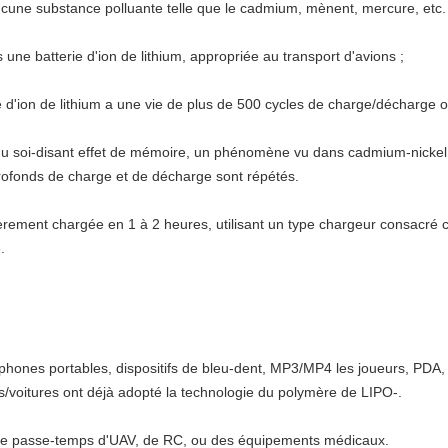
 aucune substance polluante telle que le cadmium, mènent, mercure, etc.
ne batterie d'ion de lithium, appropriée au transport d'avions ;
e d'ion de lithium a une vie de plus de 500 cycles de charge/décharge o
e du soi-disant effet de mémoire, un phénomène vu dans cadmium-nickel
rofonds de charge et de décharge sont répétés.
ntièrement chargée en 1 à 2 heures, utilisant un type chargeur consacré
.
éphones portables, dispositifs de bleu-dent, MP3/MP4 les joueurs, PDA, 
piles/voitures ont déjà adopté la technologie du polymère de LIPO-.
 de passe-temps d'UAV, de RC, ou des équipements médicaux.