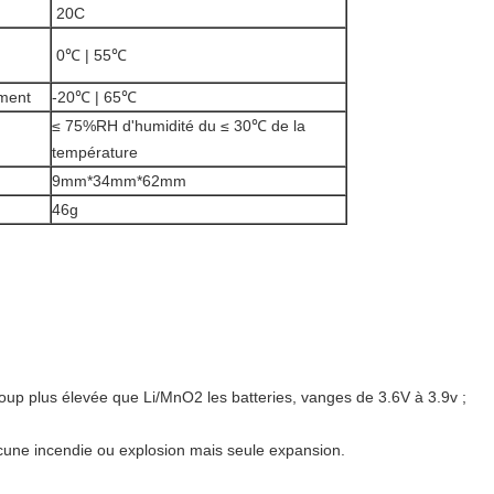
20C
0℃ | 55℃
ement
-20℃ | 65℃
≤ 75%RH d'humidité du ≤ 30℃ de la
température
9mm*34mm*62mm
46g
oup plus élevée que Li/MnO2 les batteries, vanges de 3.6V à 3.9v ;
aucune incendie ou explosion mais seule expansion.