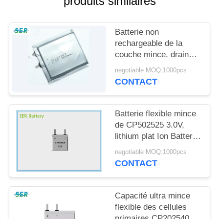
produits similaires
PLAN
DU
Batterie non
SITE
rechargeable de la
couche mince, drain
PRIVACY
plat de batterie au
negotiable MOQ:1000pcs
lithium de 3.0V
POLICY
CONTACT
CP224248 haut pour
Smart Card
Batterie flexible mince
de CP502525 3.0V,
lithium plat Ion Battery
Pack For RFID/jouet
negotiable MOQ:1000pcs
électronique
CONTACT
Capacité ultra mince
flexible des cellules
primaires CP202540