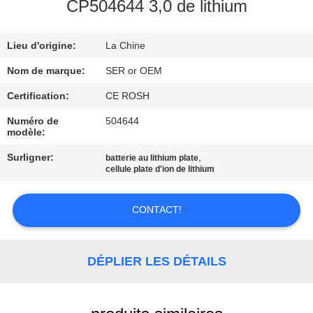
CP504644 3,0 de lithium
CONTRÔLE
Lieu d'origine:
La Chine
DE
QUALITÉ
Nom de marque:
SER or OEM
Certification:
CE ROSH
CONTACTEZ-
Numéro de
504644
modèle:
NOUS
Surligner:
,
batterie au lithium plate
cellule plate d'ion de lithium
NOUVELLES
CONTACT!
DEMANDEZ
UNE
DÉPLIER LES DÉTAILS
CITATION