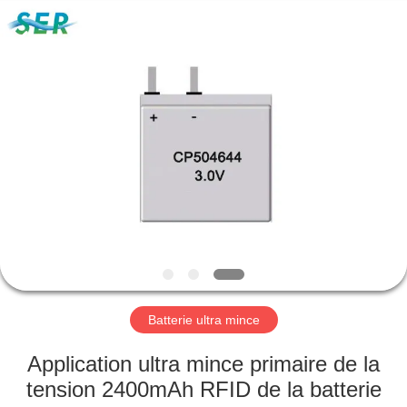
2026
Guangzhou
Serui
Battery
Technology
Co,.Ltd.
All
Rights
MAISON
Reserved.
PRODUITS
AU
SUJET
DE
NOUS
Batterie ultra mince
VISITE
Application ultra mince primaire de la
D'USINE
tension 2400mAh RFID de la batterie