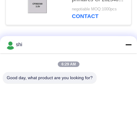
3.0V 350mAh de
negotiable MOQ:1000pcs
batterie de serrure
CONTACT
électronique
Catégories populaires
Tous
shi
Batterie du lithium
6:29 AM
Batterie de Li SOCL2
MNO2
Good day, what product are you looking for?
Batterie de polymère
batterie au lithium 9v
de lithium
batterie d'ion de
Batterie au lithium
lithium
LifePO4