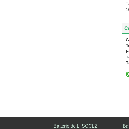
T
1
C
G
T
P
T
T
Batterie de Li SOCL2
Ba