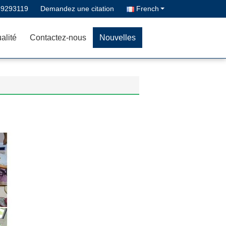
39293119
Demandez une citation
French
alité
Contactez-nous
Nouvelles