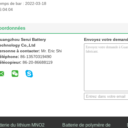
emps de bar : 2022-03-18
6:04:04
oordonnées
uangzhou Serui Battery
Envoyez votre demand
echnology Co,.Ltd
ersonne à contacter:
Mr. Eric Shi
éléphone:
86-13570319490
élécopieur:
86-20-86688119
tterie du lithium MNO2
Batterie de polymère de