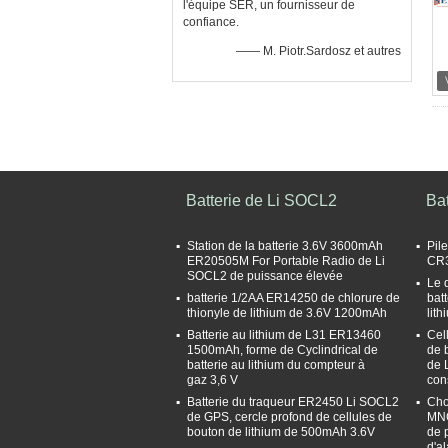
l'équipe SER, un fournisseur de
confiance.
—— M. Piotr.Sardosz et autres
Batterie de Li SOCL2
Ba
Station de la batterie 3.6V 3600mAh
Pil
ER20505M For Portable Radio de Li
CR
SOCL2 de puissance élevée
Le 
batterie 1/2AA ER14250 de chlorure de
bat
thionyle de lithium de 3.6V 1200mAh
lit
Batterie au lithium de L31 ER13460
Cel
1500mAh, forme de Cyclindrical de
de 
batterie au lithium du compteur à
de 
gaz 3,6 V
con
Batterie du traqueur ER2450 Li SOCL2
Cho
de GPS, cercle profond de cellules de
MNO
bouton de lithium de 500mAh 3.6V
de 
d'a