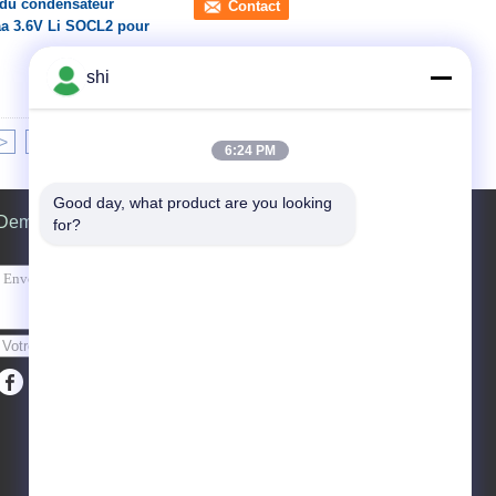
 du condensateur
Contact
aa 3.6V Li SOCL2 pour
shi
>
>|
6:24 PM
Good day, what product are you looking 
Demande de soumission
for?
Envoyez