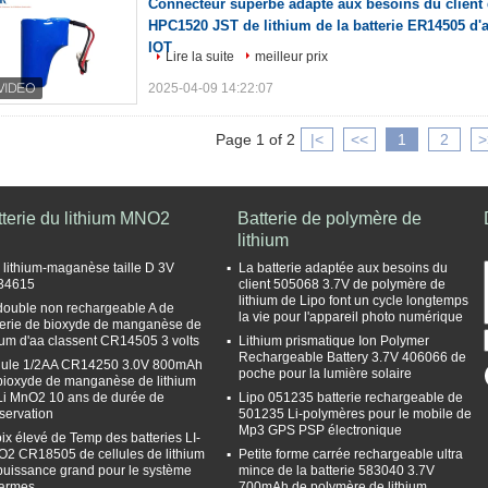
Connecteur superbe adapté aux besoins du client
HPC1520 JST de lithium de la batterie ER14505 d'
IOT
Lire la suite
meilleur prix
2025-04-09 14:22:07
Page 1 of 2
|<
<<
1
2
>
tterie du lithium MNO2
Batterie de polymère de
lithium
e lithium-maganèse taille D 3V
La batterie adaptée aux besoins du
34615
client 505068 3.7V de polymère de
lithium de Lipo font un cycle longtemps
double non rechargeable A de
la vie pour l'appareil photo numérique
terie de bioxyde de manganèse de
hium d'aa classent CR14505 3 volts
Lithium prismatique Ion Polymer
Rechargeable Battery 3.7V 406066 de
lule 1/2AA CR14250 3.0V 800mAh
poche pour la lumière solaire
bioxyde de manganèse de lithium
Li MnO2 10 ans de durée de
Lipo 051235 batterie rechargeable de
servation
501235 Li-polymères pour le mobile de
Mp3 GPS PSP électronique
ix élevé de Temp des batteries LI-
2 CR18505 de cellules de lithium
Petite forme carrée rechargeable ultra
puissance grand pour le système
mince de la batterie 583040 3.7V
larmes
700mAh de polymère de lithium