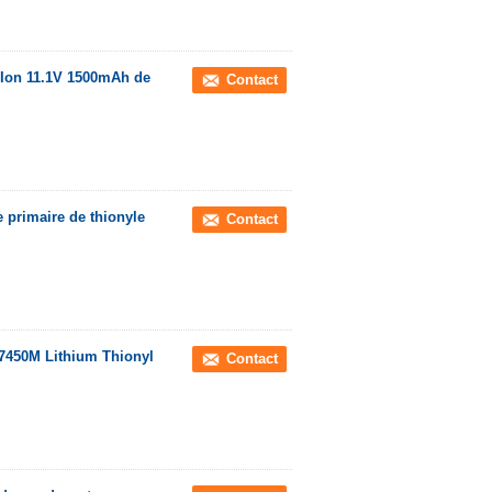
i Ion 11.1V 1500mAh de
Contact
e primaire de thionyle
Contact
17450M Lithium Thionyl
Contact