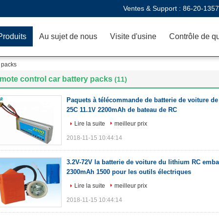
Ventes & Support :
86-20-135
Produits
Au sujet de nous
Visite d'usine
Contrôle de qu
y packs
mote control car battery packs
(11)
Paquets à télécommande de batterie de voiture de 
25C 11.1V 2200mAh de bateau de RC
Lire la suite
meilleur prix
2018-11-15 10:44:14
3.2V-72V la batterie de voiture du lithium RC embal
2300mAh 1500 pour les outils électriques
Lire la suite
meilleur prix
2018-11-15 10:44:14