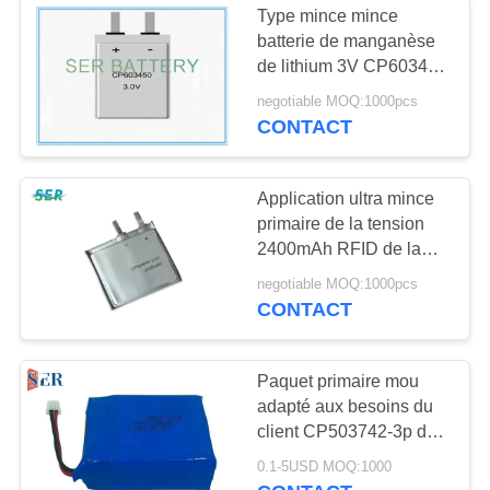
Type mince mince
batterie de manganèse
de lithium 3V CP603450
pour l'étiquette
negotiable MOQ:1000pcs
électronique active
CONTACT
Application ultra mince
primaire de la tension
2400mAh RFID de la
batterie CP504644 3,0
negotiable MOQ:1000pcs
de lithium
CONTACT
Paquet primaire mou
adapté aux besoins du
client CP503742-3p de
batterie au lithium de
0.1-5USD MOQ:1000
3.0V 5700mAh