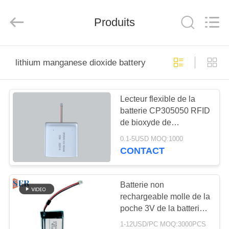
2025
Guangzhou
Serui
Battery
Produits
Technology
Co,.Ltd.
All
Rights
MAISON
Reserved.
lithium manganese dioxide battery
PRODUITS
Lecteur flexible de la
batterie CP305050 RFID
AU
de bioxyde de
SUJET
manganèse de lithium
0.1-5USD MOQ:1000
DE
CONTACT
NOUS
Batterie non
rechargeable molle de la
VISITE
poche 3V de la batterie
D'USINE
CP752425 CP752525
1-12USD/PC MOQ:3000PCS