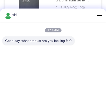
d'aluminium de la
batterie CP114752 Lipo
0.1-5USD MOQ:1000
CONTACT
shi
CP505050 batterie
9:14 AM
molle flexible ultra mince
du paquet LiMNO2 de la
Good day, what product are you looking for?
batterie 3.0V pour IoT
0.1-5USD MOQ:1000
CONTACT
Emballage mol primaire
de batterie d'aluminium
de CP1005050 Limno2
3v 6000mah pour le
0.1-5USD MOQ:1000
traqueur de GPS
CONTACT