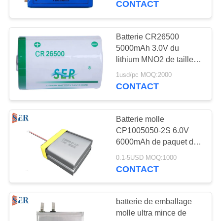
CONTACT
Batterie CR26500
5000mAh 3.0V du
lithium MNO2 de taille
de C pour le mètre d'eau
1usd/pc MOQ:2000
intelligent d'IC
CONTACT
Batterie molle
CP1005050-2S 6.0V
6000mAh de paquet de
manganèse de lithium
0.1-5USD MOQ:1000
de CP505050-2S
CONTACT
LiMnO2
batterie de emballage
molle ultra mince de