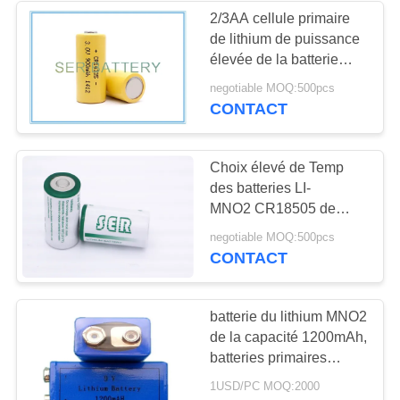
2/3AA cellule primaire
de lithium de puissance
élevée de la batterie
CR14335 3.0V 800mAh
negotiable MOQ:500pcs
du lithium MNO2
CONTACT
Choix élevé de Temp
des batteries LI-
MNO2 CR18505 de
cellules de lithium de
negotiable MOQ:500pcs
puissance grand pour le
CONTACT
système d'alarmes
batterie du lithium MNO2
de la capacité 1200mAh,
batteries primaires
CR9V de manganèse de
1USD/PC MOQ:2000
Li MnO2 aa