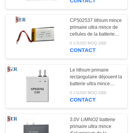
CONTACT
CP502537 lithium mince
primaire ultra mince de
cellules de la batterie
3.0V 1200mAh Lipo
0.1-5USD MOQ:1000
CONTACT
Le lithium primaire
rectangulaire déjouent la
batterie ultra mince
CP503742 pour le
0.1-5USD MOQ:1000
personnel plaçant la
CONTACT
carte
3.0V LiMNO2 batterie
primaire ultra mince