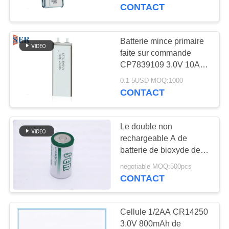
de bioxyde de
CONTACT
manganèse de lithium
CONTRÔLE
de paquet
DE
Batterie mince primaire
QUALITÉ
faite sur commande
CP7839109 3.0V 10Ah
de bioxyde de
0.1-5USD MOQ:1000
CONTACTEZ-
manganèse de lithium
CONTACT
NOUS
Le double non
NOUVELLES
rechargeable A de
batterie de bioxyde de
manganèse de lithium
DEMANDEZ
negotiable MOQ:500pcs
d'aa classent CR14505
CONTACT
UNE
3 volts
CITATION
Cellule 1/2AA CR14250
3.0V 800mAh de