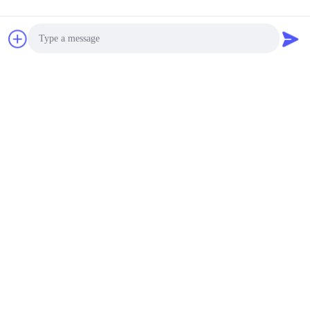
Batterie molle du paquet
CP502540 LiMNO2
flexible pour le lecteur à
distance
0.1-5USD MOQ:1000
CONTACT
De la batterie ultra
Photo
mince CP223830 cellule
Video Call
mince non rechargeable
de Lipo Limno2
0.1-5USD MOQ:1000
Audio Call
CONTACT
Les cellules de poche à
batterie ultrafines
prismatiques à usage
unique Limno 2
0.1-5USD MOQ:1000
CP401725 pour le
CONTACT