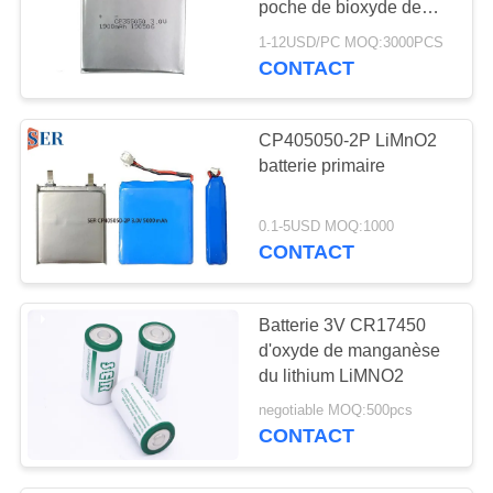
poche de bioxyde de
manganèse de lithium
1-12USD/PC MOQ:3000PCS
de la batterie CP355050
CONTACT
de 3.0V 1900mAh
CP405050-2P LiMnO2
batterie primaire
0.1-5USD MOQ:1000
CONTACT
Batterie 3V CR17450
d'oxyde de manganèse
du lithium LiMNO2
negotiable MOQ:500pcs
CONTACT